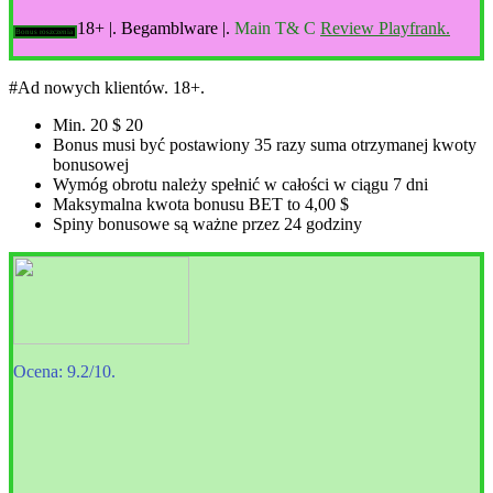
18+ |. Begamblware |.
Main T& C
Review Playfrank.
Bonus roszczenia
#Ad nowych klientów. 18+.
Min. 20 $ 20
Bonus musi być postawiony 35 razy suma otrzymanej kwoty
bonusowej
Wymóg obrotu należy spełnić w całości w ciągu 7 dni
Maksymalna kwota bonusu BET to 4,00 $
Spiny bonusowe są ważne przez 24 godziny
Ocena:
9.2
/
10.