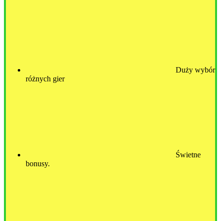
Duży wybór
różnych gier
Świetne
bonusy.