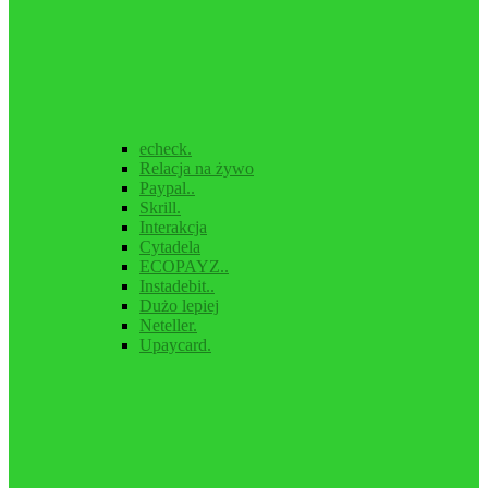
echeck.
Relacja na żywo
Paypal..
Skrill.
Interakcja
Cytadela
ECOPAYZ..
Instadebit..
Dużo lepiej
Neteller.
Upaycard.