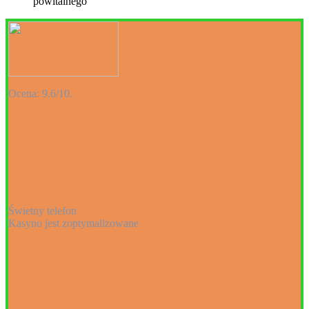
powitalnego
Ocena:
9.6
/
10.
Świetny telefon
Kasyno jest zoptymalizowane