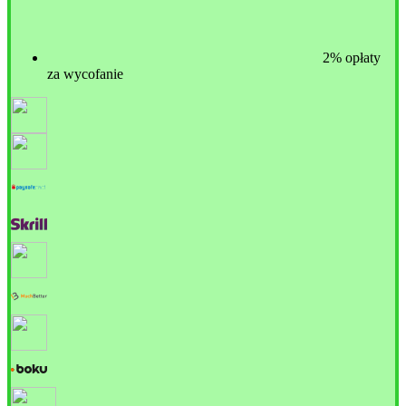
2% opłaty
za wycofanie