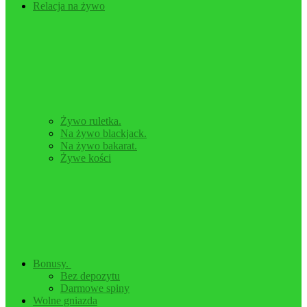
Relacja na żywo
Żywo ruletka.
Na żywo blackjack.
Na żywo bakarat.
Żywe kości
Bonusy.
Bez depozytu
Darmowe spiny
Wolne gniazda