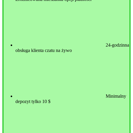
24-godzinna
obsługa klienta czatu na żywo
Minimalny
depozyt tylko 10 $