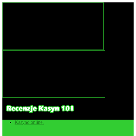
Menu
Szukaj
Kasyno online.