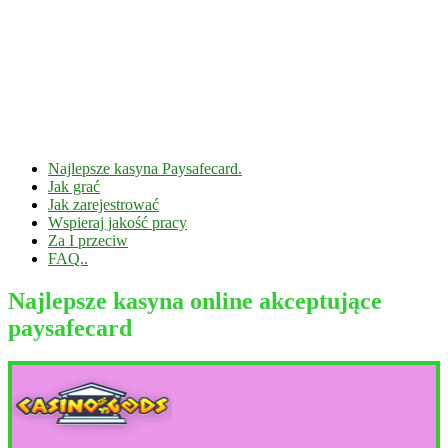
Najlepsze kasyna Paysafecard.
Jak grać
Jak zarejestrować
Wspieraj jakość pracy
Za I przeciw
FAQ..
Najlepsze kasyna online akceptujące
paysafecard