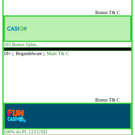
Bonus T& C
165 Bonus Spins.
Bonus roszczenia
18+ |. Begamblware |.
Main T& C
Bonus T& C
100% do PL 123 USD