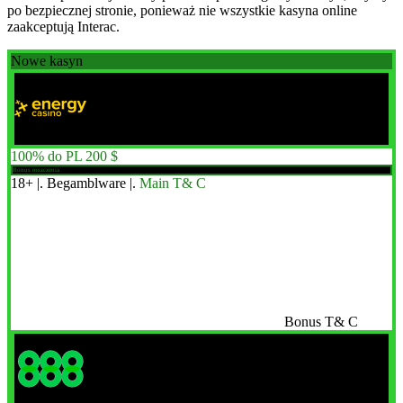
po bezpiecznej stronie, ponieważ nie wszystkie kasyna online
zaakceptują Interac.
Nowe kasyn
100% do PL 200 $
Bonus roszczenia
18+ |. Begamblware |.
Main T& C
Bonus T& C