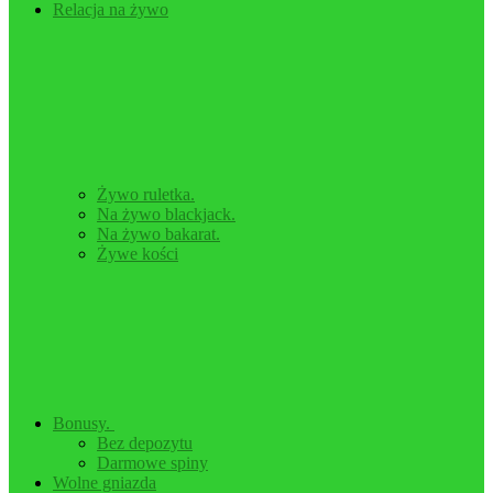
Relacja na żywo
Żywo ruletka.
Na żywo blackjack.
Na żywo bakarat.
Żywe kości
Bonusy.
Bez depozytu
Darmowe spiny
Wolne gniazda