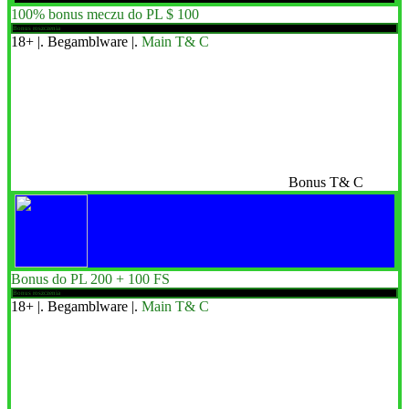
100% bonus meczu do PL $ 100
Bonus roszczenia
18+ |. Begamblware |.
Main T& C
Bonus T& C
Bonus do PL 200 + 100 FS
Bonus roszczenia
18+ |. Begamblware |.
Main T& C