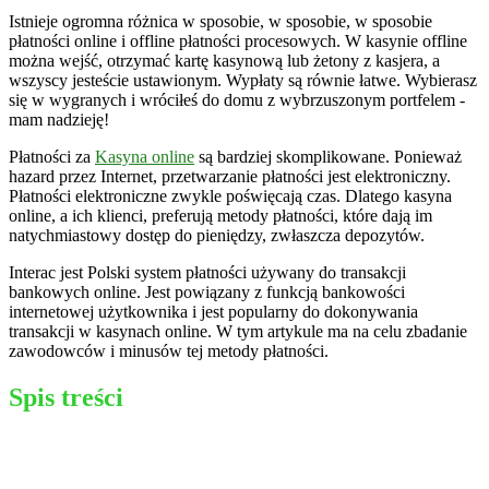
Istnieje ogromna różnica w sposobie, w sposobie, w sposobie
płatności online i offline płatności procesowych. W kasynie offline
można wejść, otrzymać kartę kasynową lub żetony z kasjera, a
wszyscy jesteście ustawionym. Wypłaty są równie łatwe. Wybierasz
się w wygranych i wróciłeś do domu z wybrzuszonym portfelem -
mam nadzieję!
Płatności za
Kasyna online
są bardziej skomplikowane. Ponieważ
hazard przez Internet, przetwarzanie płatności jest elektroniczny.
Płatności elektroniczne zwykle poświęcają czas. Dlatego kasyna
online, a ich klienci, preferują metody płatności, które dają im
natychmiastowy dostęp do pieniędzy, zwłaszcza depozytów.
Interac jest Polski system płatności używany do transakcji
bankowych online. Jest powiązany z funkcją bankowości
internetowej użytkownika i jest popularny do dokonywania
transakcji w kasynach online. W tym artykule ma na celu zbadanie
zawodowców i minusów tej metody płatności.
Spis treści