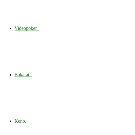
Videopoker.
Bakarat.
Keno.