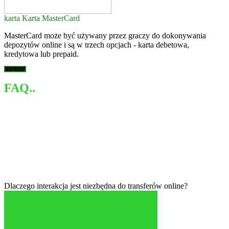
karta Karta MasterCard
MasterCard może być używany przez graczy do dokonywania
depozytów online i są w trzech opcjach - karta debetowa,
kredytowa lub prepaid.
Czytaj więcej
FAQ..
Dlaczego interakcja jest niezbędna do transferów online?