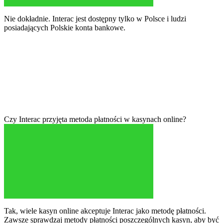
Nie dokładnie. Interac jest dostępny tylko w Polsce i ludzi
posiadających Polskie konta bankowe.
Czy Interac przyjęta metoda płatności w kasynach online?
Tak, wiele kasyn online akceptuje Interac jako metodę płatności.
Zawsze sprawdzaj metody płatności poszczególnych kasyn, aby być