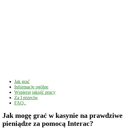
Jak grać
Informacje ogólne
Wspieraj jakość pracy
Za I przeciw
FAQ..
Jak mogę grać w kasynie na prawdziwe
pieniądze za pomocą Interac?