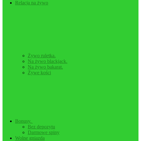
Relacja na żywo
Żywo ruletka.
Na żywo blackjack.
Na żywo bakarat.
Żywe kości
Bonusy.
Bez depozytu
Darmowe spiny
Wolne gniazda