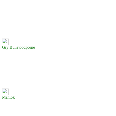
Gry Bulletoodporne
Maniok