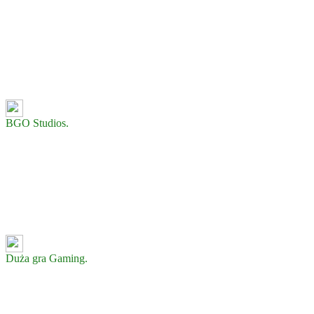
BGO Studios.
Duża gra Gaming.