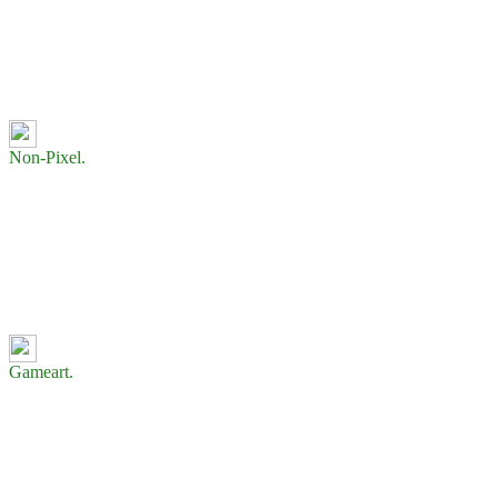
Non-Pixel.
Gameart.