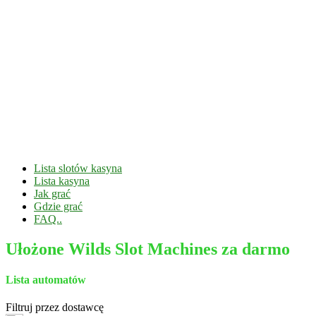
Lista slotów kasyna
Lista kasyna
Jak grać
Gdzie grać
FAQ..
Ułożone Wilds Slot Machines za darmo
Lista automatów
Filtruj przez dostawcę