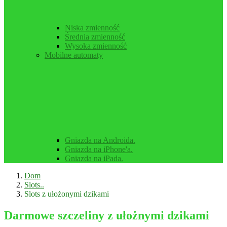
Niska zmienność
Średnia zmienność
Wysoka zmienność
Mobilne automaty
Gniazda na Androida.
Gniazda na iPhone'a.
Gniazda na iPada.
Dom
Slots..
Slots z ułożonymi dzikami
Darmowe szczeliny z ułożnymi dzikami