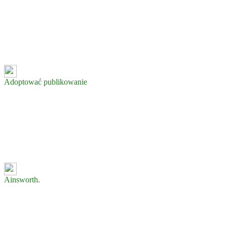
Adoptować publikowanie
Ainsworth.