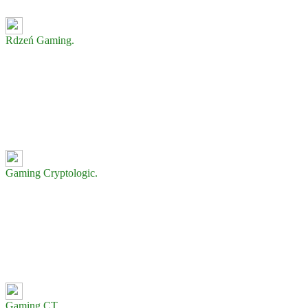
Rdzeń Gaming.
Gaming Cryptologic.
Gaming CT.