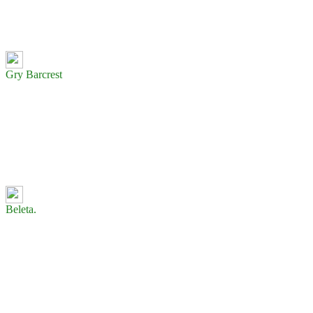
Gry Barcrest
Beleta.