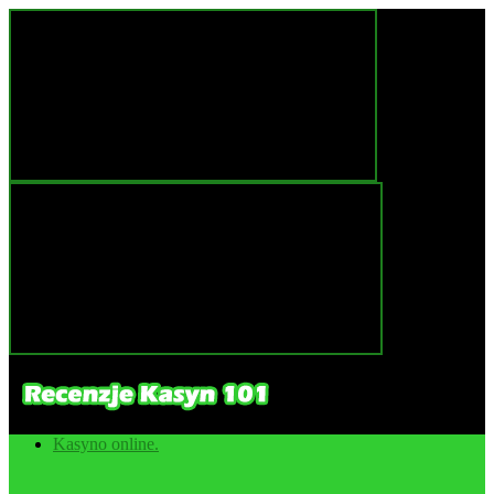
Menu
Szukaj
Kasyno online.