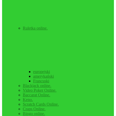
Ruletka online.
europejski
amerykański
Francuski
Blackjack online.
Video Poker Online.
Baccarat Online.
Keno.
Scratch Cards Online.
Craps Online.
Bingo online.