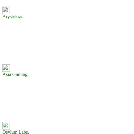
Arystokrata
Asia Gaming.
Osylum Labs.