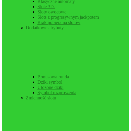
Klasyczne automaty
Slote 3D.
Sloty owocowe
Slots z progresywnym jackpotem
Brak pobierania slotów
Dodatkowe atrybuty
Bonusowa runda
Dziki symbol
Ułożone dziki
Symbol rozproszenia
Zmienność slotu