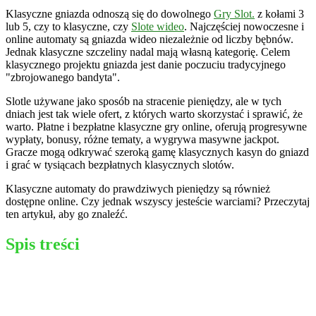
Klasyczne gniazda odnoszą się do dowolnego
Gry Slot.
z kołami 3
lub 5, czy to klasyczne, czy
Slote wideo
. Najczęściej nowoczesne i
online automaty są gniazda wideo niezależnie od liczby bębnów.
Jednak klasyczne szczeliny nadal mają własną kategorię. Celem
klasycznego projektu gniazda jest danie poczuciu tradycyjnego
"zbrojowanego bandyta".
Slotle używane jako sposób na stracenie pieniędzy, ale w tych
dniach jest tak wiele ofert, z których warto skorzystać i sprawić, że
warto. Płatne i bezpłatne klasyczne gry online, oferują progresywne
wypłaty, bonusy, różne tematy, a wygrywa masywne jackpot.
Gracze mogą odkrywać szeroką gamę klasycznych kasyn do gniazd
i grać w tysiącach bezpłatnych klasycznych slotów.
Klasyczne automaty do prawdziwych pieniędzy są również
dostępne online. Czy jednak wszyscy jesteście warciami? Przeczytaj
ten artykuł, aby go znaleźć.
Spis treści