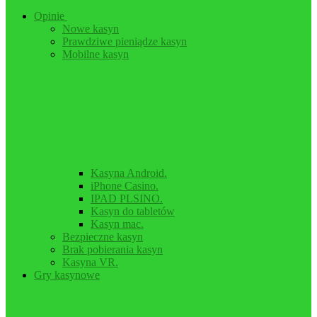
Opinie
Nowe kasyn
Prawdziwe pieniądze kasyn
Mobilne kasyn
Kasyna Android.
iPhone Casino.
IPAD PLSINO.
Kasyn do tabletów
Kasyn mac.
Bezpieczne kasyn
Brak pobierania kasyn
Kasyna VR.
Gry kasynowe