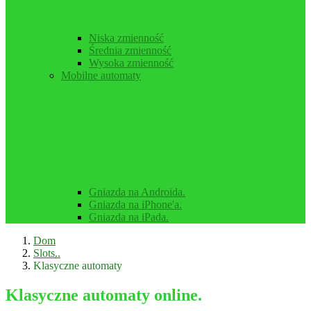
Niska zmienność
Średnia zmienność
Wysoka zmienność
Mobilne automaty
Gniazda na Androida.
Gniazda na iPhone'a.
Gniazda na iPada.
Dom
Slots..
Klasyczne automaty
Klasyczne automaty online.