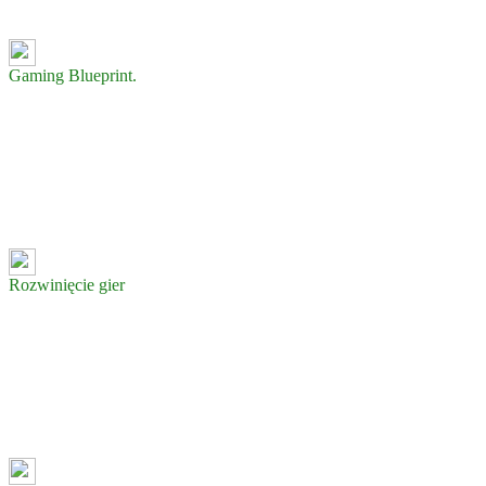
Gaming Blueprint.
Rozwinięcie gier