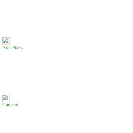
Non-Pixel.
Gameart.