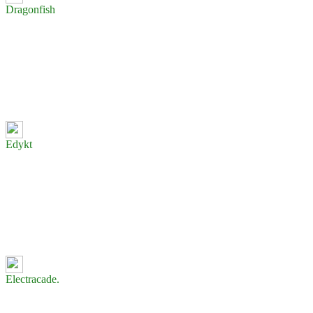
Dragonfish
Edykt
Electracade.