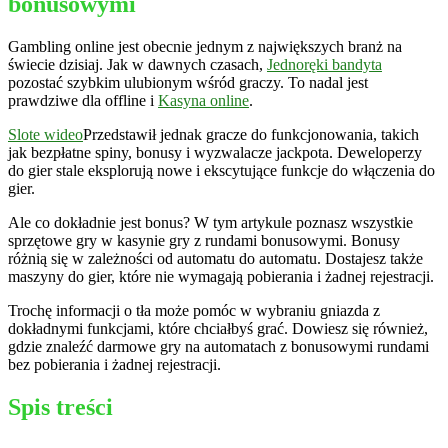
bonusowymi
Gambling online jest obecnie jednym z największych branż na
świecie dzisiaj. Jak w dawnych czasach,
Jednoręki bandyta
pozostać szybkim ulubionym wśród graczy. To nadal jest
prawdziwe dla offline i
Kasyna online
.
Slote wideo
Przedstawił jednak gracze do funkcjonowania, takich
jak bezpłatne spiny, bonusy i wyzwalacze jackpota. Deweloperzy
do gier stale eksplorują nowe i ekscytujące funkcje do włączenia do
gier.
Ale co dokładnie jest bonus? W tym artykule poznasz wszystkie
sprzętowe gry w kasynie gry z rundami bonusowymi. Bonusy
różnią się w zależności od automatu do automatu. Dostajesz także
maszyny do gier, które nie wymagają pobierania i żadnej rejestracji.
Trochę informacji o tła może pomóc w wybraniu gniazda z
dokładnymi funkcjami, które chciałbyś grać. Dowiesz się również,
gdzie znaleźć darmowe gry na automatach z bonusowymi rundami
bez pobierania i żadnej rejestracji.
Spis treści