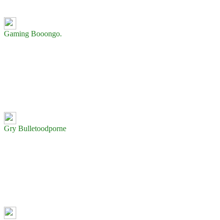
Gaming Booongo.
Gry Bulletoodporne