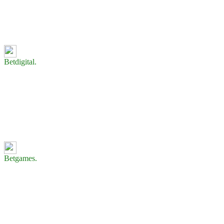
Betdigital.
Betgames.