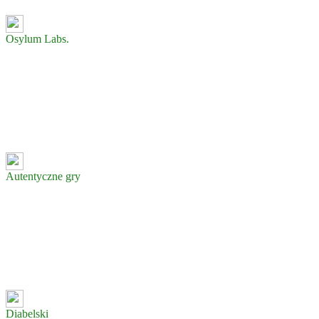
Osylum Labs.
Autentyczne gry
Diabelski