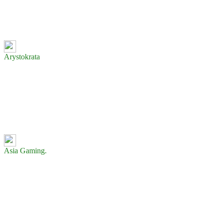
Arystokrata
Asia Gaming.