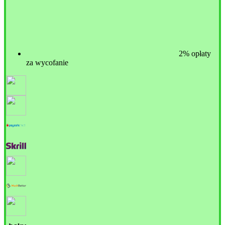
2% opłaty
za wycofanie