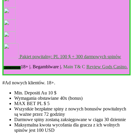
Pakiet powitalny: PL 100 $ + 300 darmowych spinów
18+ |. Begamblware |.
Main T& C
Review Gods Casino.
Bonus roszczenia
#Ad nowych klientów. 18+.
Min. Depositi Au 10 $
Wymagania obstawiane 40x (bonus)
MAX BET PL $ 5
Wszystkie bezpłatne spiny z nowych bonusów powitalnych
są ważne przez 72 godziny
Darmowe spiny zostaną zaksięgowane w ciągu 30 dziennie
Maksymalna kwota wycofania dla gracza z ich wolnych
spinów jest 100 USD