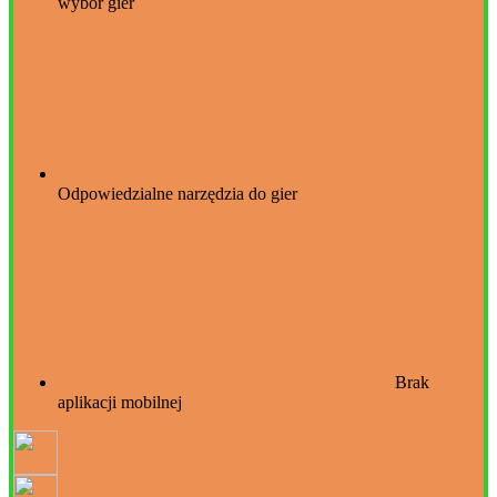
wybór gier
Odpowiedzialne narzędzia do gier
Brak
aplikacji mobilnej