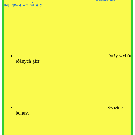
najlepszą wybór gry
Duży wybór
różnych gier
Świetne
bonusy.