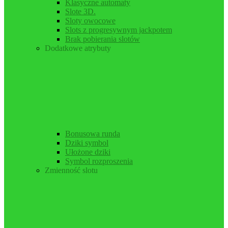
Klasyczne automaty
Slote 3D.
Sloty owocowe
Slots z progresywnym jackpotem
Brak pobierania slotów
Dodatkowe atrybuty
Bonusowa runda
Dziki symbol
Ułożone dziki
Symbol rozproszenia
Zmienność slotu