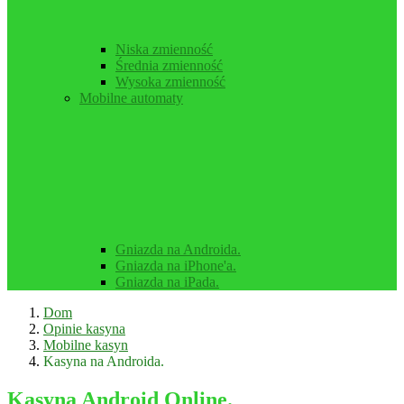
Niska zmienność
Średnia zmienność
Wysoka zmienność
Mobilne automaty
Gniazda na Androida.
Gniazda na iPhone'a.
Gniazda na iPada.
Dom
Opinie kasyna
Mobilne kasyn
Kasyna na Androida.
Kasyna Android Online.