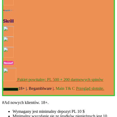
Pakiet powitalny: PL 500 + 200 darmowych spinów
18+ |. Begamblware |.
Main T& C
Przegląd slotnite.
Bonus roszczenia
#Ad nowych klientów. 18+.
Wymagany jest minimalny depozyt PL 10 $
Minimalny wycofanie się ze środków pieniężnych jest 10