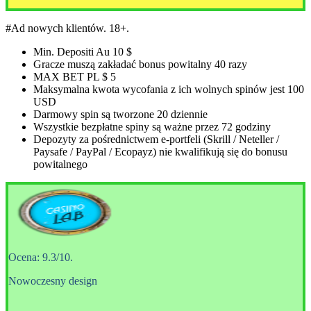
#Ad nowych klientów. 18+.
Min. Depositi Au 10 $
Gracze muszą zakładać bonus powitalny 40 razy
MAX BET PL $ 5
Maksymalna kwota wycofania z ich wolnych spinów jest 100
USD
Darmowy spin są tworzone 20 dziennie
Wszystkie bezpłatne spiny są ważne przez 72 godziny
Depozyty za pośrednictwem e-portfeli (Skrill / Neteller /
Paysafe / PayPal / Ecopayz) nie kwalifikują się do bonusu
powitalnego
Ocena:
9.3
/
10.
Nowoczesny design