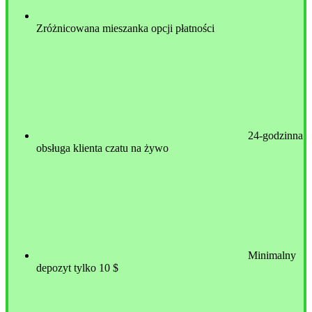
Zróżnicowana mieszanka opcji płatności
24-godzinna
obsługa klienta czatu na żywo
Minimalny
depozyt tylko 10 $