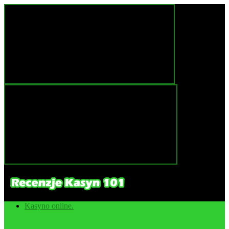
Menu
Szukaj
Kasyno online.