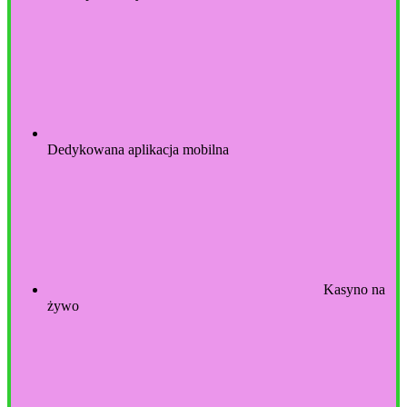
Dedykowana aplikacja mobilna
Kasyno na
żywo