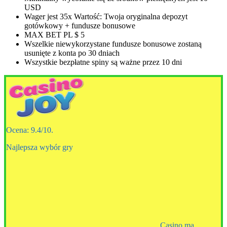
USD
Wager jest 35x Wartość: Twoja oryginalna depozyt
gotówkowy + fundusze bonusowe
MAX BET PL $ 5
Wszelkie niewykorzystane fundusze bonusowe zostaną
usunięte z konta po 30 dniach
Wszystkie bezpłatne spiny są ważne przez 10 dni
Ocena:
9.4
/
10.
Najlepsza wybór gry
Casino ma