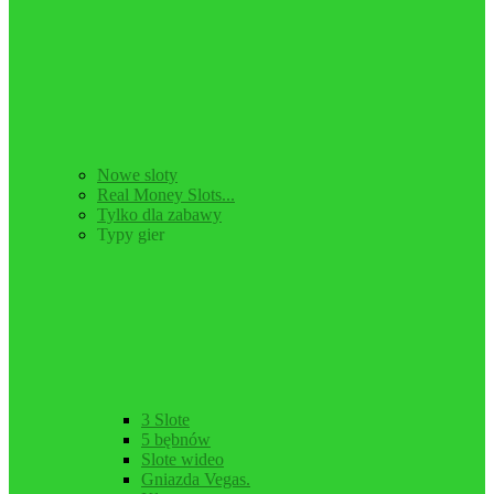
Nowe sloty
Real Money Slots...
Tylko dla zabawy
Typy gier
3 Slote
5 bębnów
Slote wideo
Gniazda Vegas.