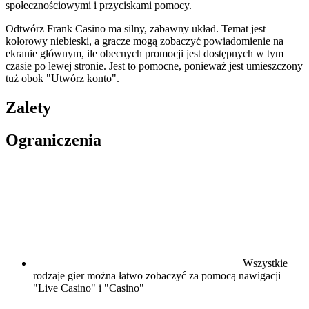
społecznościowymi i przyciskami pomocy.
Odtwórz Frank Casino ma silny, zabawny układ. Temat jest
kolorowy niebieski, a gracze mogą zobaczyć powiadomienie na
ekranie głównym, ile obecnych promocji jest dostępnych w tym
czasie po lewej stronie. Jest to pomocne, ponieważ jest umieszczony
tuż obok "Utwórz konto".
Zalety
Ograniczenia
Wszystkie
rodzaje gier można łatwo zobaczyć za pomocą nawigacji
"Live Casino" i "Casino"