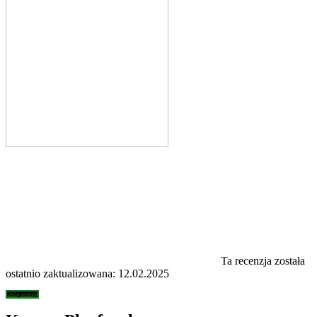
Ta recenzja została
ostatnio zaktualizowana:
12.02.2025
Dodaj recenzję