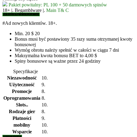
Pakiet powitalny: PL 100 + 50 darmowych spinów
18+ |. Begamblware |.
Main T& C
Get Bonus & Play
Idź do PlayFrank Casino
#Ad nowych klientów. 18+.
Min. 20 $ 20
Bonus musi być postawiony 35 razy suma otrzymanej kwoty
bonusowej
Wymóg obrotu należy spełnić w całości w ciągu 7 dni
Maksymalna kwota bonusu BET to 4,00 $
Spiny bonusowe są ważne przez 24 godziny
Specyfikacje
Niezawodność
10.
Użyteczność
9.
Promocje
8.
Oprogramowania
8.
Slots..
10.
Rodzaje gier
8.
Płatności
9.
mobilny
10.
Wsparcie
10.
Odwiedź PlayFrank.