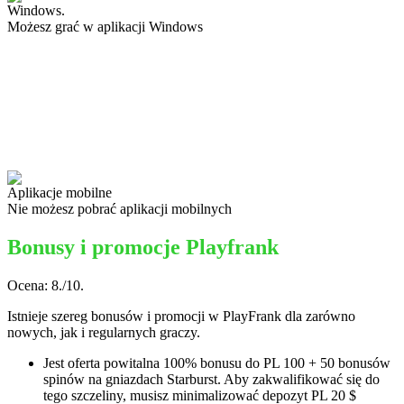
Windows.
Możesz grać w aplikacji Windows
Aplikacje mobilne
Nie możesz pobrać aplikacji mobilnych
Bonusy i promocje Playfrank
Ocena:
8.
/
10.
Istnieje szereg bonusów i promocji w PlayFrank dla zarówno
nowych, jak i regularnych graczy.
Jest oferta powitalna 100% bonusu do PL 100 + 50 bonusów
spinów na gniazdach Starburst. Aby zakwalifikować się do
tego szczeliny, musisz minimalizować depozyt PL 20 $