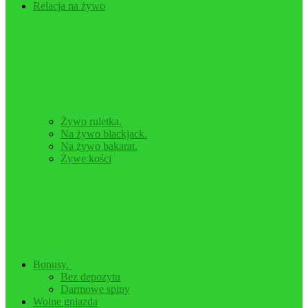
Relacja na żywo
Żywo ruletka.
Na żywo blackjack.
Na żywo bakarat.
Żywe kości
Bonusy.
Bez depozytu
Darmowe spiny
Wolne gniazda