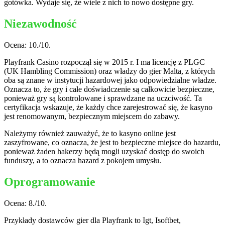
gotówka. Wydaje się, że wiele z nich to nowo dostępne gry.
Niezawodność
Ocena:
10.
/
10.
Playfrank Casino rozpoczął się w 2015 r. I ma licencję z PLGC
(UK Hambling Commission) oraz władzy do gier Malta, z których
oba są znane w instytucji hazardowej jako odpowiedzialne władze.
Oznacza to, że gry i całe doświadczenie są całkowicie bezpieczne,
ponieważ gry są kontrolowane i sprawdzane na uczciwość. Ta
certyfikacja wskazuje, że każdy chce zarejestrować się, że kasyno
jest renomowanym, bezpiecznym miejscem do zabawy.
Należymy również zauważyć, że to kasyno online jest
zaszyfrowane, co oznacza, że jest to bezpieczne miejsce do hazardu,
ponieważ żaden hakerzy będą mogli uzyskać dostęp do swoich
funduszy, a to oznacza hazard z pokojem umysłu.
Oprogramowanie
Ocena:
8.
/
10.
Przykłady dostawców gier dla Playfrank to Igt, Isoftbet,