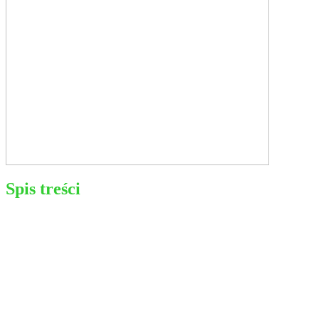
Spis treści