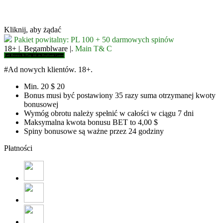
Kliknij, aby żądać
Pakiet powitalny: PL 100 + 50 darmowych spinów
18+ |. Begamblware |.
Main T& C
Get Bonus & Play
Idź do PlayFrank Casino
#Ad nowych klientów. 18+.
Min. 20 $ 20
Bonus musi być postawiony 35 razy suma otrzymanej kwoty
bonusowej
Wymóg obrotu należy spełnić w całości w ciągu 7 dni
Maksymalna kwota bonusu BET to 4,00 $
Spiny bonusowe są ważne przez 24 godziny
Płatności