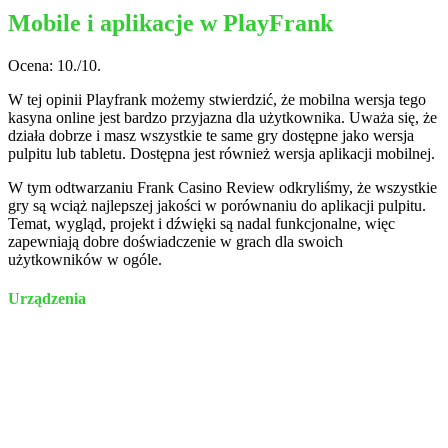
Mobile i aplikacje w PlayFrank
Ocena:
10.
/
10.
W tej opinii Playfrank możemy stwierdzić, że mobilna wersja tego
kasyna online jest bardzo przyjazna dla użytkownika. Uważa się, że
działa dobrze i masz wszystkie te same gry dostępne jako wersja
pulpitu lub tabletu. Dostępna jest również wersja aplikacji mobilnej.
W tym odtwarzaniu Frank Casino Review odkryliśmy, że wszystkie
gry są wciąż najlepszej jakości w porównaniu do aplikacji pulpitu.
Temat, wygląd, projekt i dźwięki są nadal funkcjonalne, więc
zapewniają dobre doświadczenie w grach dla swoich
użytkowników w ogóle.
Urządzenia