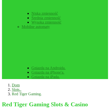
Niska zmienność
Średnia zmienność
Wysoka zmienność
Mobilne automaty
Gniazda na Androida.
Gniazda na iPhone'a.
Gniazda na iPada.
Dom
Slots..
Red Tiger Gaming.
Red Tiger Gaming Slots & Casino