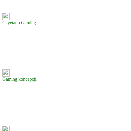
Cayetano Gaming.
Gaming koncepcji.