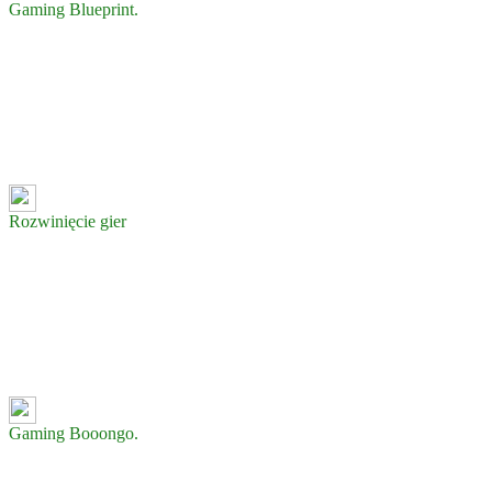
Gaming Blueprint.
Rozwinięcie gier
Gaming Booongo.