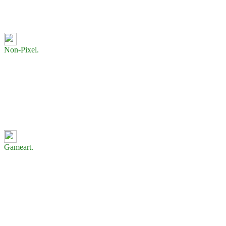
Non-Pixel.
Gameart.