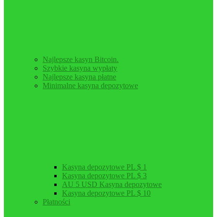
Najlepsze kasyn Bitcoin.
Szybkie kasyna wypłaty
Najlepsze kasyna płatne
Minimalne kasyna depozytowe
Kasyna depozytowe PL $ 1
Kasyna depozytowe PL $ 3
AU 5 USD Kasyna depozytowe
Kasyna depozytowe PL $ 10
Płatności