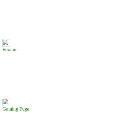
Foxium
Gaming Fuga.