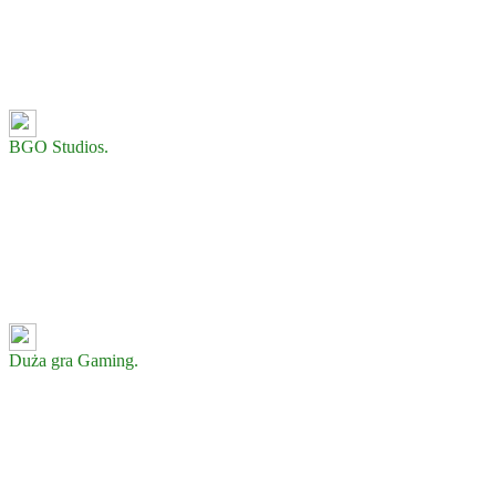
BGO Studios.
Duża gra Gaming.