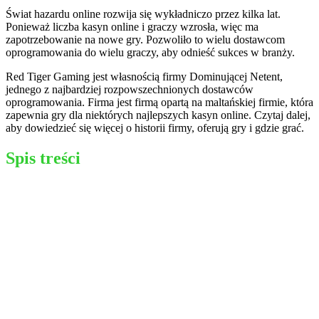
Świat hazardu online rozwija się wykładniczo przez kilka lat.
Ponieważ liczba kasyn online i graczy wzrosła, więc ma
zapotrzebowanie na nowe gry. Pozwoliło to wielu dostawcom
oprogramowania do wielu graczy, aby odnieść sukces w branży.
Red Tiger Gaming jest własnością firmy Dominującej Netent,
jednego z najbardziej rozpowszechnionych dostawców
oprogramowania. Firma jest firmą opartą na maltańskiej firmie, która
zapewnia gry dla niektórych najlepszych kasyn online. Czytaj dalej,
aby dowiedzieć się więcej o historii firmy, oferują gry i gdzie grać.
Spis treści