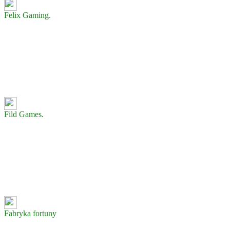
Felix Gaming.
Fild Games.
Fabryka fortuny