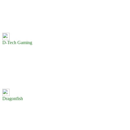
D-Tech Gaming
Dragonfish