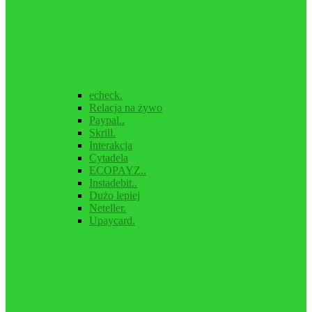
echeck.
Relacja na żywo
Paypal..
Skrill.
Interakcja
Cytadela
ECOPAYZ..
Instadebit..
Dużo lepiej
Neteller.
Upaycard.